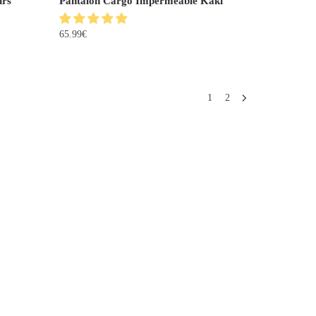
urs
Pantalon Cargo Imperméable Kaki
65.99
€
1
2