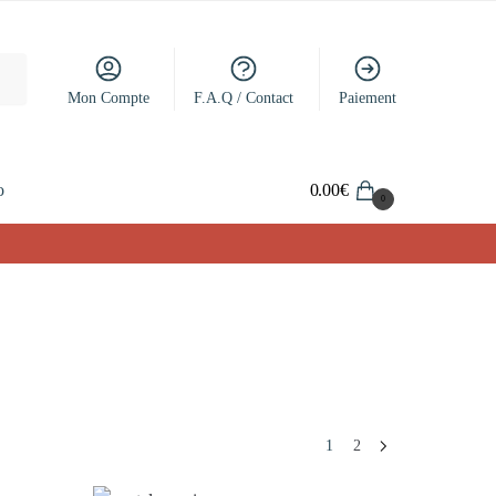
Mon Compte
F.A.Q / Contact
Paiement
o
0.00
€
0
1
2