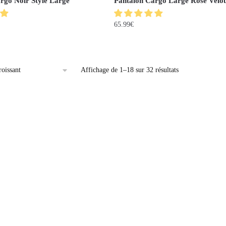
rgo Noir Style Large
Pantalon Cargo Large Rose Velo
65.99
€
Affichage de 1–18 sur 32 résultats