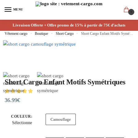
MENU
0
Livraison Offerte + Offre promo de 15% à partir de 75€ d’achats
Vêtement cargo
»
Boutique
»
Short Cargo
»
Short Cargo Enfant Motifs Symétriques
Short Cargo Enfant Motifs Symétriques
36.99
€
COULEUR
:
Camouflage
Sélectionne