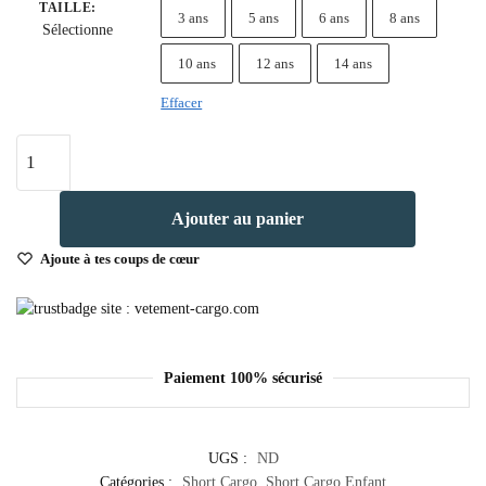
TAILLE
:
3 ans
5 ans
6 ans
8 ans
Sélectionne
10 ans
12 ans
14 ans
Effacer
Ajouter au panier
Ajoute à tes coups de cœur
Paiement 100% sécurisé
UGS :
ND
Catégories :
Short Cargo
,
Short Cargo Enfant