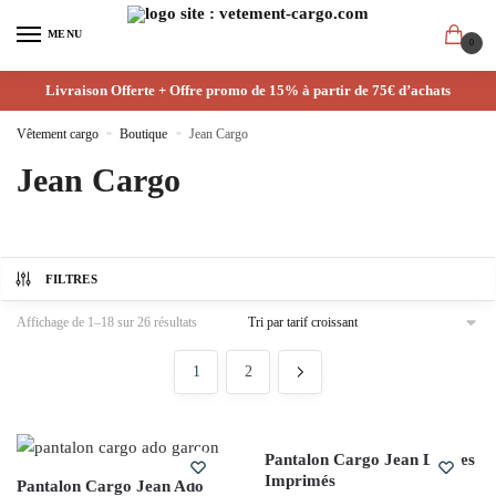
MENU
0
Livraison Offerte + Offre promo de 15% à partir de 75€ d’achats
Vêtement cargo
»
Boutique
»
Jean Cargo
Jean Cargo
FILTRES
Affichage de 1–18 sur 26 résultats
1
2
Pantalon Cargo Jean Lettres
Imprimés
Pantalon Cargo Jean Ado