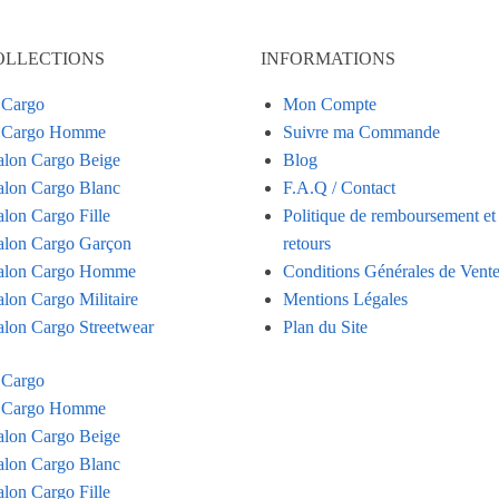
OLLECTIONS
INFORMATIONS
 Cargo
Mon Compte
n Cargo Homme
Suivre ma Commande
alon Cargo Beige
Blog
alon Cargo Blanc
F.A.Q / Contact
alon Cargo Fille
Politique de remboursement et
alon Cargo Garçon
retours
alon Cargo Homme
Conditions Générales de Vent
alon Cargo Militaire
Mentions Légales
alon Cargo Streetwear
Plan du Site
 Cargo
n Cargo Homme
alon Cargo Beige
alon Cargo Blanc
alon Cargo Fille