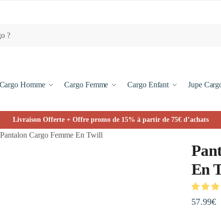
Cargo Homme
Cargo Femme
Cargo Enfant
Jupe Carg
Livraison Offerte + Offre promo de 15% à partir de 75€ d’achats
Pantalon Cargo Femme En Twill
Pan
En T
57.99
€