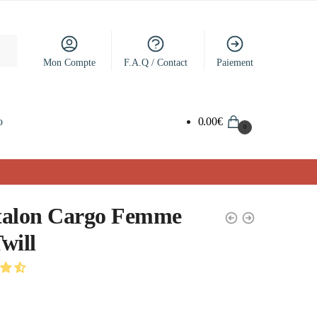
Mon Compte
F.A.Q / Contact
Paiement
o
0.00
€
0
talon Cargo Femme
will