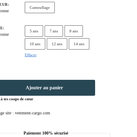
EUR
:
Camouflage
ionne
LE
:
5 ans
7 ans
8 ans
ionne
10 ans
12 ans
14 ans
Effacer
Ajouter au panier
 à tes coups de cœur
Paiement 100% sécurisé