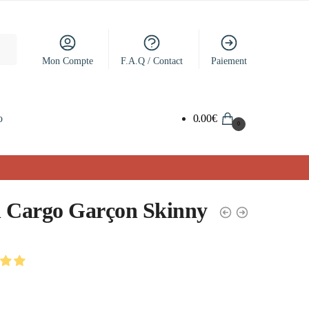
Mon Compte
F.A.Q / Contact
Paiement
o
0.00
€
0
 Cargo Garçon Skinny