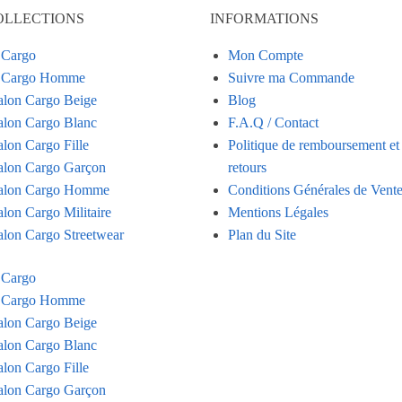
OLLECTIONS
INFORMATIONS
 Cargo
Mon Compte
n Cargo Homme
Suivre ma Commande
alon Cargo Beige
Blog
alon Cargo Blanc
F.A.Q / Contact
alon Cargo Fille
Politique de remboursement et
alon Cargo Garçon
retours
alon Cargo Homme
Conditions Générales de Vent
alon Cargo Militaire
Mentions Légales
alon Cargo Streetwear
Plan du Site
 Cargo
n Cargo Homme
alon Cargo Beige
alon Cargo Blanc
alon Cargo Fille
alon Cargo Garçon