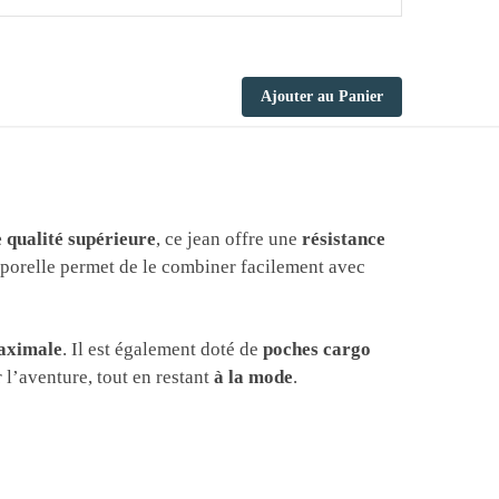
Ajouter au Panier
e qualité supérieure
, ce jean offre une
résistance
mporelle permet de le combiner facilement avec
aximale
. Il est également doté de
poches cargo
 l’aventure, tout en restant
à la mode
.