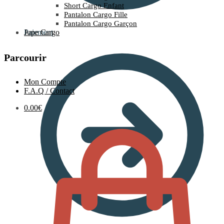
Short Cargo Enfant
Pantalon Cargo Fille
Pantalon Cargo Garçon
Paiement
Jupe Cargo
Parcourir
Mon Compte
F.A.Q / Contact
0.00
€