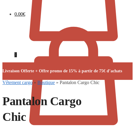
0.00
€
0
Livraison Offerte + Offre promo de 15% à partir de 75€ d’achats
Vêtement cargo
»
Boutique
»
Pantalon Cargo Chic
Pantalon Cargo
Chic