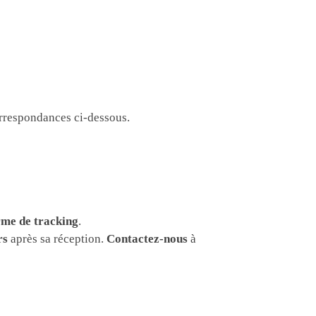
correspondances ci-dessous.
rme de tracking
.
rs
après sa réception.
Contactez-nous
à