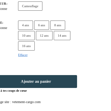
EUR
:
Camouflage
ionne
LE
:
4 ans
6 ans
8 ans
ionne
10 ans
12 ans
14 ans
16 ans
Effacer
Ajouter au panier
 à tes coups de cœur