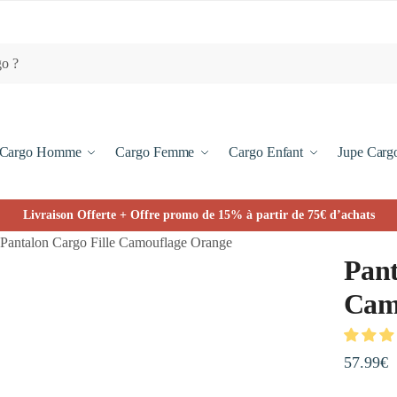
Cargo Homme
Cargo Femme
Cargo Enfant
Jupe Carg
Livraison Offerte + Offre promo de 15% à partir de 75€ d’achats
Pantalon Cargo Fille Camouflage Orange
Pant
Cam
57.99
€