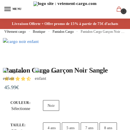
MENU
0
Livraison Offerte + Offre promo de 15% à partir de 75€ d’achats
Vêtement cargo
»
Boutique
»
Pantalon Cargo
»
Pantalon Cargo Garçon Noir Sangle
Pantalon Cargo Garçon Noir Sangle
45.99
€
COULEUR
:
Noir
Sélectionne
TAILLE
:
4 ans
5 ans
7 ans
8 ans