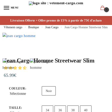
MENU
0
Livraison Offerte + Offre promo de 15% à partir de 75€ d’achats
Vêtement cargo
»
Boutique
»
Jean Cargo
»
Jean Cargo Homme Streetwear Slim
Jean Cargo Homme Streetwear Slim
65.99
€
COULEUR
:
Noir
Sélectionne
TAILLE
:
34
36
38
40