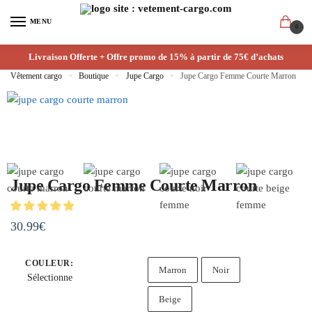
MENU
0
Livraison Offerte + Offre promo de 15% à partir de 75€ d’achats
Vêtement cargo
»
Boutique
»
Jupe Cargo
»
Jupe Cargo Femme Courte Marron
Jupe Cargo Femme Courte Marron
30.99
€
COULEUR
:
Marron
Noir
Sélectionne
Beige