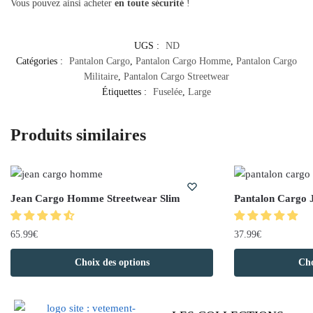
Vous pouvez ainsi acheter
en toute sécurité
!
UGS :
ND
Catégories :
Pantalon Cargo
,
Pantalon Cargo Homme
,
Pantalon Cargo
Militaire
,
Pantalon Cargo Streetwear
Étiquettes :
Fuselée
,
Large
Produits similaires
Jean Cargo Homme Streetwear Slim
Pantalon Cargo 
65.99
€
37.99
€
Choix des options
Cho