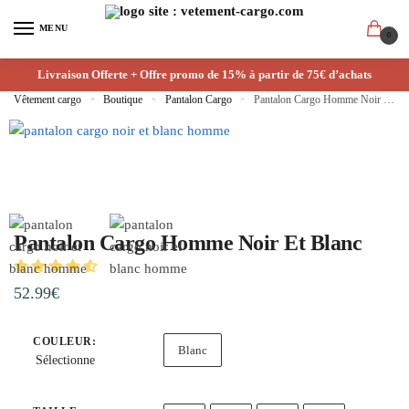
Skip
Skip
MENU
to
to
0
navigation
content
Livraison Offerte + Offre promo de 15% à partir de 75€ d’achats
Vêtement cargo
»
Boutique
»
Pantalon Cargo
»
Pantalon Cargo Homme Noir Et Blanc
Pantalon Cargo Homme Noir Et Blanc
52.99
€
COULEUR
:
Blanc
Sélectionne