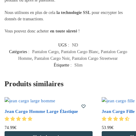
pendant ou après le paiement.
Nous utilisons en plus de cela
la technologie SSL
pour encrypter les
donnés de transactions.
Vous pouvez donc acheter
en toute sûreté
!
UGS :
ND
Catégories :
Pantalon Cargo
,
Pantalon Cargo Blanc
,
Pantalon Cargo
Homme
,
Pantalon Cargo Noir
,
Pantalon Cargo Streetwear
Étiquette :
Slim
Produits similaires
Jean Cargo Homme Large Élastique
Jean Cargo Fille
Ce
Ce
74.99
€
53.99
€
produit
produit