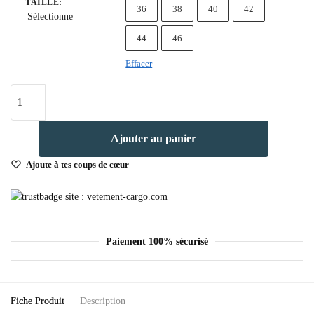
TAILLE
:
36
38
40
42
Sélectionne
44
46
Effacer
quantité
de
Pantalon
Ajouter au panier
Cargo
Homme
Ajoute à tes coups de cœur
Noir
Et
Blanc
Paiement 100% sécurisé
Fiche Produit
Description