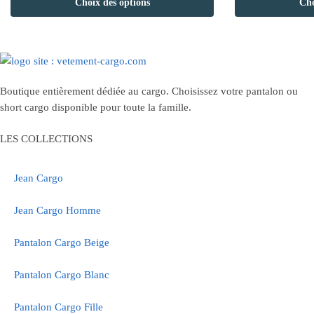
Choix des options
Cho
a
a
plusieurs
plusieurs
variations.
variations.
Les
Les
options
options
Boutique entièrement dédiée au cargo. Choisissez votre pantalon ou
peuvent
peuvent
short cargo disponible pour toute la famille.
être
être
choisies
choisies
LES COLLECTIONS
sur
sur
la
la
Jean Cargo
page
page
du
du
Jean Cargo Homme
produit
produit
Pantalon Cargo Beige
Pantalon Cargo Blanc
Pantalon Cargo Fille