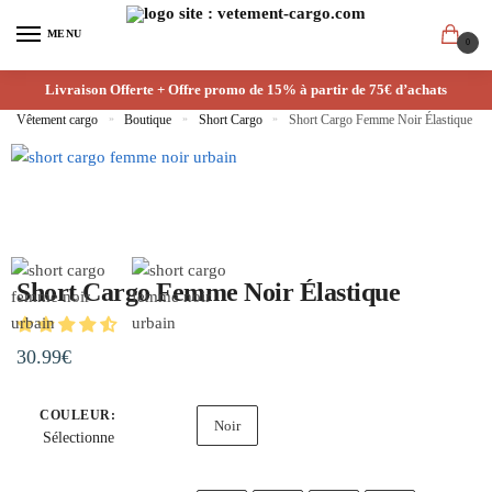
MENU
0
Livraison Offerte + Offre promo de 15% à partir de 75€ d’achats
Vêtement cargo
»
Boutique
»
Short Cargo
»
Short Cargo Femme Noir Élastique
Short Cargo Femme Noir Élastique
30.99
€
COULEUR
:
Noir
Sélectionne