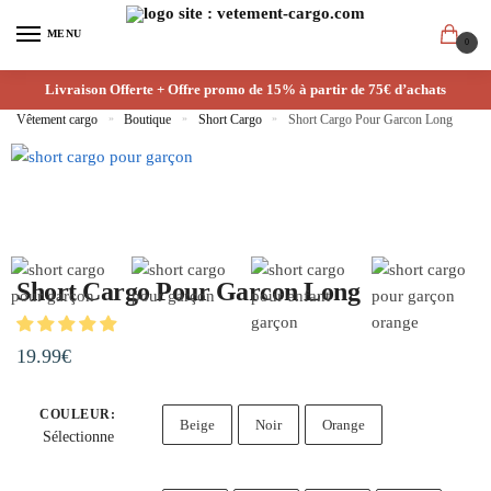
MENU
0
Livraison Offerte + Offre promo de 15% à partir de 75€ d’achats
Vêtement cargo
»
Boutique
»
Short Cargo
»
Short Cargo Pour Garcon Long
Short Cargo Pour Garcon Long
19.99
€
COULEUR
:
Beige
Noir
Orange
Sélectionne