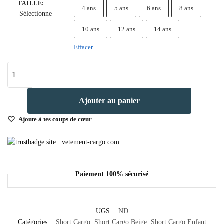
TAILLE
:
4 ans
5 ans
6 ans
8 ans
Sélectionne
10 ans
12 ans
14 ans
Effacer
Ajouter au panier
Ajoute à tes coups de cœur
Paiement 100% sécurisé
UGS :
ND
Catégories :
Short Cargo
,
Short Cargo Beige
,
Short Cargo Enfant