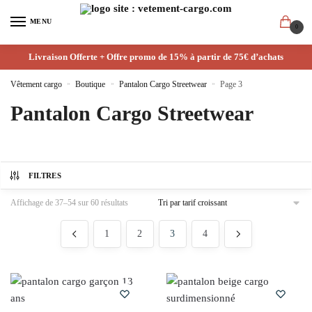
MENU
0
Livraison Offerte + Offre promo de 15% à partir de 75€ d’achats
Vêtement cargo
»
Boutique
»
Pantalon Cargo Streetwear
»
Page 3
Pantalon Cargo Streetwear
FILTRES
Affichage de 37–54 sur 60 résultats
1
2
3
4