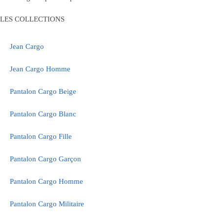
choisies
choisies
sur
sur
LES COLLECTIONS
la
la
page
page
Jean Cargo
du
du
produit
produit
Jean Cargo Homme
Pantalon Cargo Beige
Pantalon Cargo Blanc
Pantalon Cargo Fille
Pantalon Cargo Garçon
Pantalon Cargo Homme
Pantalon Cargo Militaire