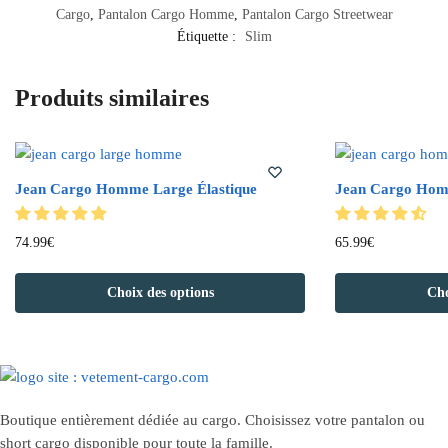
Cargo
,
Pantalon Cargo Homme
,
Pantalon Cargo Streetwear
Étiquette :
Slim
Produits similaires
Jean Cargo Homme Large Élastique
Jean Cargo Hom
Ce
Ce
74.99
€
65.99
€
produit
produit
a
a
Choix des options
Cho
plusieurs
plusieurs
variations.
variations.
Les
Les
options
options
peuvent
peuvent
Boutique entièrement dédiée au cargo. Choisissez votre pantalon ou
être
être
short cargo disponible pour toute la famille.