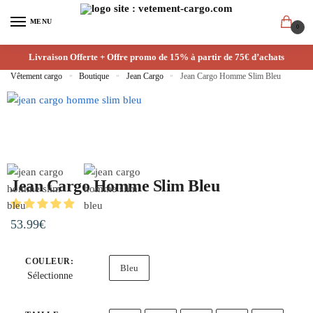
Skip
Skip
MENU
to
to
0
navigation
content
Livraison Offerte + Offre promo de 15% à partir de 75€ d’achats
Vêtement cargo
»
Boutique
»
Jean Cargo
»
Jean Cargo Homme Slim Bleu
Jean Cargo Homme Slim Bleu
53.99
€
COULEUR
:
Bleu
Sélectionne