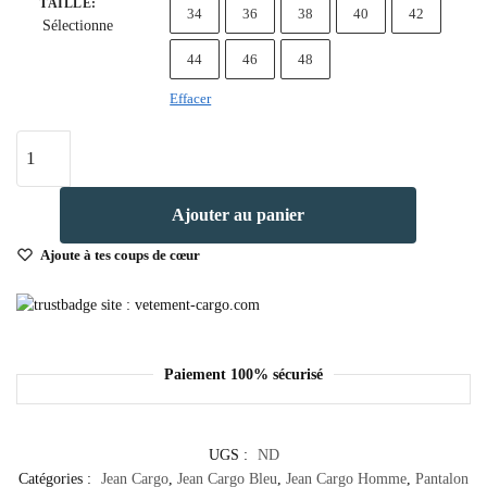
TAILLE
:
34
36
38
40
42
Sélectionne
44
46
48
Effacer
quantité
de
Jean
Ajouter au panier
Cargo
Homme
Ajoute à tes coups de cœur
Slim
Bleu
Paiement 100% sécurisé
UGS :
ND
Catégories :
Jean Cargo
,
Jean Cargo Bleu
,
Jean Cargo Homme
,
Pantalon