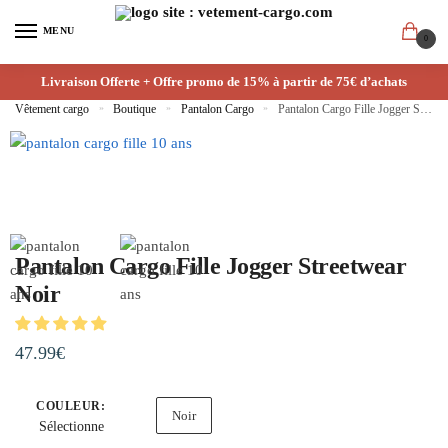
MENU
0
Livraison Offerte + Offre promo de 15% à partir de 75€ d’achats
Vêtement cargo
»
Boutique
»
Pantalon Cargo
»
Pantalon Cargo Fille Jogger Streetwear Noir
Pantalon Cargo Fille Jogger Streetwear
Noir
47.99
€
COULEUR
:
Noir
Sélectionne