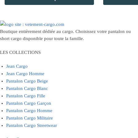
a
a
plusieurs
plusieurs
variations.
variations.
Les
Les
Boutique entièrement dédiée au cargo. Choisissez votre pantalon ou
options
options
short cargo disponible pour toute la famille.
peuvent
peuvent
être
être
LES COLLECTIONS
choisies
choisies
sur
sur
Jean Cargo
la
la
Jean Cargo Homme
page
page
Pantalon Cargo Beige
du
du
Pantalon Cargo Blanc
produit
produit
Pantalon Cargo Fille
Pantalon Cargo Garçon
Pantalon Cargo Homme
Pantalon Cargo Militaire
Pantalon Cargo Streetwear