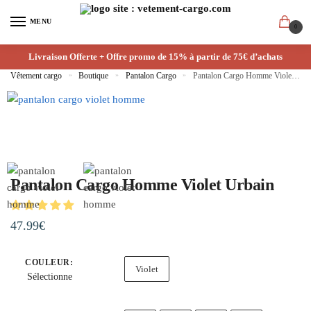
Skip
Skip
MENU
to
to
0
navigation
content
Livraison Offerte + Offre promo de 15% à partir de 75€ d’achats
Vêtement cargo
»
Boutique
»
Pantalon Cargo
»
Pantalon Cargo Homme Violet Urbain
Pantalon Cargo Homme Violet Urbain
47.99
€
COULEUR
:
Violet
Sélectionne