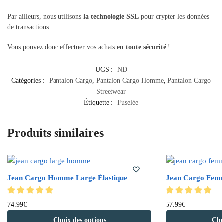
Par ailleurs, nous utilisons
la technologie SSL
pour crypter les données
de transactions.
Vous pouvez donc effectuer vos achats
en toute sécurité
!
UGS :
ND
Catégories :
Pantalon Cargo
,
Pantalon Cargo Homme
,
Pantalon Cargo
Streetwear
Étiquette :
Fuselée
Produits similaires
Jean Cargo Homme Large Élastique
Jean Cargo Femm
Ce
Ce
74.99
€
57.99
€
produit
produit
Choix des options
Cho