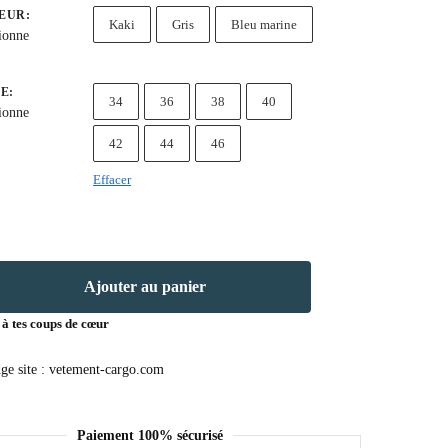
EUR
:
Kaki
Gris
Bleu marine
ionne
LE
:
34
36
38
40
ionne
42
44
46
Effacer
Ajouter au panier
 à tes coups de cœur
Paiement 100% sécurisé