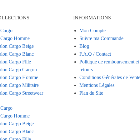
OLLECTIONS
INFORMATIONS
 Cargo
Mon Compte
n Cargo Homme
Suivre ma Commande
alon Cargo Beige
Blog
alon Cargo Blanc
F.A.Q / Contact
alon Cargo Fille
Politique de remboursement et
alon Cargo Garçon
retours
alon Cargo Homme
Conditions Générales de Vent
alon Cargo Militaire
Mentions Légales
alon Cargo Streetwear
Plan du Site
 Cargo
n Cargo Homme
alon Cargo Beige
alon Cargo Blanc
alon Cargo Fille