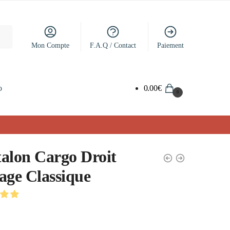
Mon Compte
F.A.Q / Contact
Paiement
o
0.00
€
0
alon Cargo Droit
age Classique