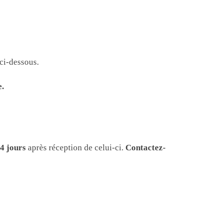
 ci-dessous.
e.
.
14 jours
après réception de celui-ci.
Contactez-